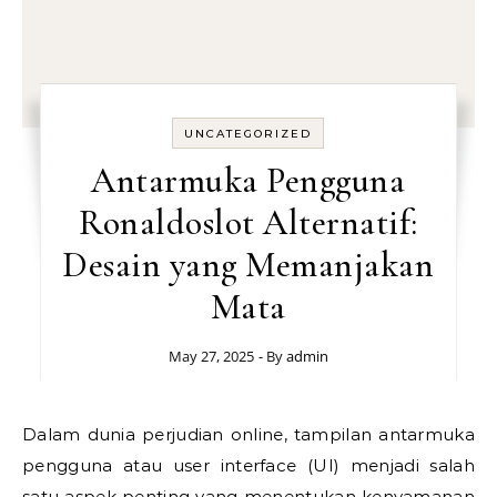
UNCATEGORIZED
Antarmuka Pengguna
Ronaldoslot Alternatif:
Desain yang Memanjakan
Mata
May 27, 2025
- By
admin
Dalam dunia perjudian online, tampilan antarmuka
pengguna atau user interface (UI) menjadi salah
satu aspek penting yang menentukan kenyamanan