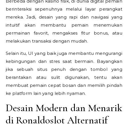
Berbeda dengan kasino fisik, di dunia digital pemain
berinteraksi sepenuhnya melalui layar perangkat
mereka. Jadi, desain yang rapi dan navigasi yang
intuitif akan membantu pemain menemukan
permainan favorit, mengakses fitur bonus, atau
melakukan transaksi dengan mudah.
Selain itu, UI yang baik juga membantu mengurangi
kebingungan dan stres saat bermain. Bayangkan
jika sebuah situs penuh dengan tombol yang
berantakan atau sulit digunakan, tentu akan
membuat pemain cepat bosan dan memilih pindah
ke platform lain yang lebih nyaman.
Desain Modern dan Menarik
di Ronaldoslot Alternatif