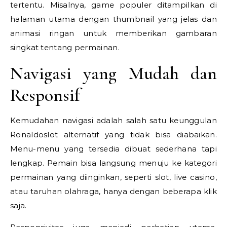
tertentu. Misalnya, game populer ditampilkan di
halaman utama dengan thumbnail yang jelas dan
animasi ringan untuk memberikan gambaran
singkat tentang permainan.
Navigasi yang Mudah dan
Responsif
Kemudahan navigasi adalah salah satu keunggulan
Ronaldoslot alternatif yang tidak bisa diabaikan.
Menu-menu yang tersedia dibuat sederhana tapi
lengkap. Pemain bisa langsung menuju ke kategori
permainan yang diinginkan, seperti slot, live casino,
atau taruhan olahraga, hanya dengan beberapa klik
saja.