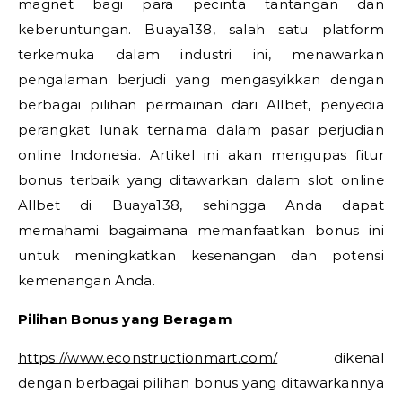
magnet bagi para pecinta tantangan dan
keberuntungan. Buaya138, salah satu platform
terkemuka dalam industri ini, menawarkan
pengalaman berjudi yang mengasyikkan dengan
berbagai pilihan permainan dari Allbet, penyedia
perangkat lunak ternama dalam pasar perjudian
online Indonesia. Artikel ini akan mengupas fitur
bonus terbaik yang ditawarkan dalam slot online
Allbet di Buaya138, sehingga Anda dapat
memahami bagaimana memanfaatkan bonus ini
untuk meningkatkan kesenangan dan potensi
kemenangan Anda.
Pilihan Bonus yang Beragam
https://www.econstructionmart.com/
dikenal
dengan berbagai pilihan bonus yang ditawarkannya