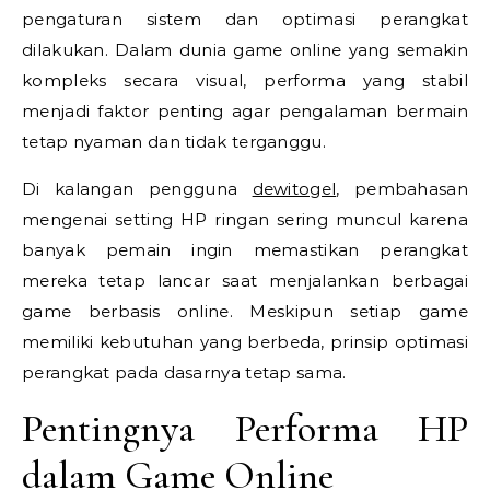
pengaturan sistem dan optimasi perangkat
dilakukan. Dalam dunia game online yang semakin
kompleks secara visual, performa yang stabil
menjadi faktor penting agar pengalaman bermain
tetap nyaman dan tidak terganggu.
Di kalangan pengguna
dewitogel
, pembahasan
mengenai setting HP ringan sering muncul karena
banyak pemain ingin memastikan perangkat
mereka tetap lancar saat menjalankan berbagai
game berbasis online. Meskipun setiap game
memiliki kebutuhan yang berbeda, prinsip optimasi
perangkat pada dasarnya tetap sama.
Pentingnya Performa HP
dalam Game Online