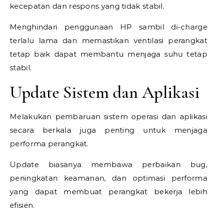
kecepatan dan respons yang tidak stabil.
Menghindari penggunaan HP sambil di-charge
terlalu lama dan memastikan ventilasi perangkat
tetap baik dapat membantu menjaga suhu tetap
stabil.
Update Sistem dan Aplikasi
Melakukan pembaruan sistem operasi dan aplikasi
secara berkala juga penting untuk menjaga
performa perangkat.
Update biasanya membawa perbaikan bug,
peningkatan keamanan, dan optimasi performa
yang dapat membuat perangkat bekerja lebih
efisien.