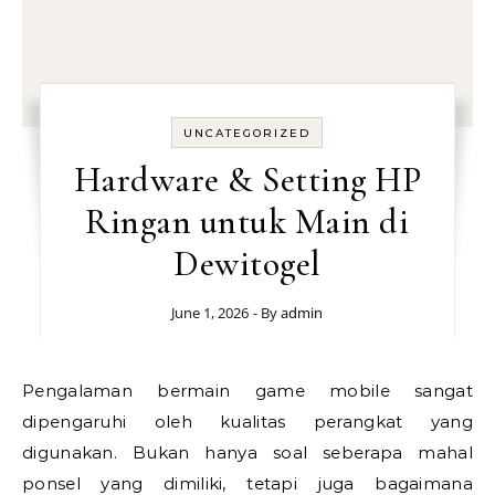
UNCATEGORIZED
Hardware & Setting HP
Ringan untuk Main di
Dewitogel
June 1, 2026
- By
admin
Pengalaman bermain game mobile sangat
dipengaruhi oleh kualitas perangkat yang
digunakan. Bukan hanya soal seberapa mahal
ponsel yang dimiliki, tetapi juga bagaimana