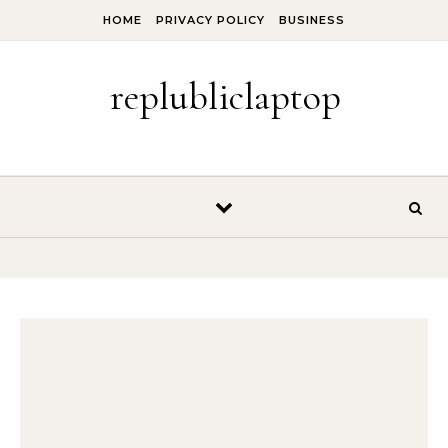
Skip to content
HOME
PRIVACY POLICY
BUSINESS
replubliclaptop