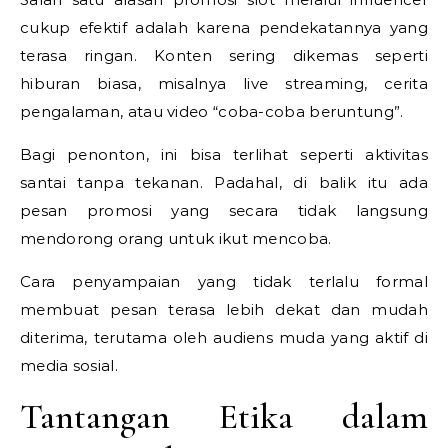
cukup efektif adalah karena pendekatannya yang
terasa ringan. Konten sering dikemas seperti
hiburan biasa, misalnya live streaming, cerita
pengalaman, atau video “coba-coba beruntung”.
Bagi penonton, ini bisa terlihat seperti aktivitas
santai tanpa tekanan. Padahal, di balik itu ada
pesan promosi yang secara tidak langsung
mendorong orang untuk ikut mencoba.
Cara penyampaian yang tidak terlalu formal
membuat pesan terasa lebih dekat dan mudah
diterima, terutama oleh audiens muda yang aktif di
media sosial.
Tantangan Etika dalam