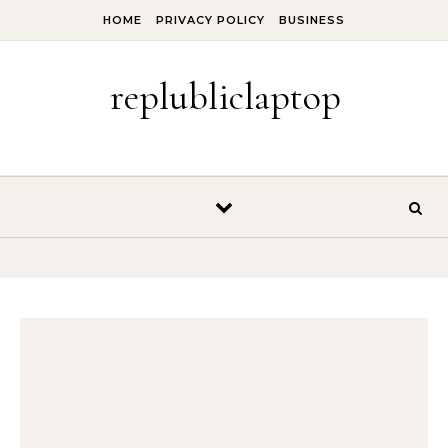
Skip to content
HOME
PRIVACY POLICY
BUSINESS
replubliclaptop