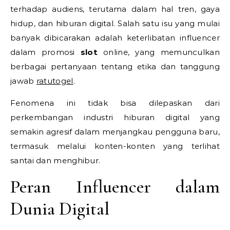
terhadap audiens, terutama dalam hal tren, gaya
hidup, dan hiburan digital. Salah satu isu yang mulai
banyak dibicarakan adalah keterlibatan influencer
dalam promosi
slot
online, yang memunculkan
berbagai pertanyaan tentang etika dan tanggung
jawab
ratutogel
.
Fenomena ini tidak bisa dilepaskan dari
perkembangan industri hiburan digital yang
semakin agresif dalam menjangkau pengguna baru,
termasuk melalui konten-konten yang terlihat
santai dan menghibur.
Peran Influencer dalam
Dunia Digital