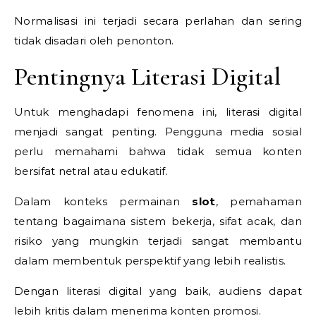
Normalisasi ini terjadi secara perlahan dan sering
tidak disadari oleh penonton.
Pentingnya Literasi Digital
Untuk menghadapi fenomena ini, literasi digital
menjadi sangat penting. Pengguna media sosial
perlu memahami bahwa tidak semua konten
bersifat netral atau edukatif.
Dalam konteks permainan
slot
, pemahaman
tentang bagaimana sistem bekerja, sifat acak, dan
risiko yang mungkin terjadi sangat membantu
dalam membentuk perspektif yang lebih realistis.
Dengan literasi digital yang baik, audiens dapat
lebih kritis dalam menerima konten promosi.