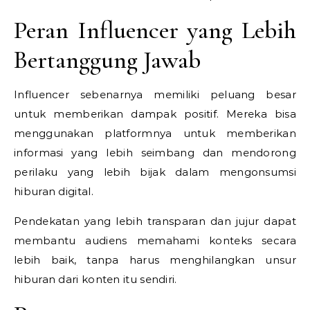
Peran Influencer yang Lebih
Bertanggung Jawab
Influencer sebenarnya memiliki peluang besar
untuk memberikan dampak positif. Mereka bisa
menggunakan platformnya untuk memberikan
informasi yang lebih seimbang dan mendorong
perilaku yang lebih bijak dalam mengonsumsi
hiburan digital.
Pendekatan yang lebih transparan dan jujur dapat
membantu audiens memahami konteks secara
lebih baik, tanpa harus menghilangkan unsur
hiburan dari konten itu sendiri.