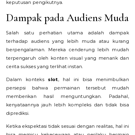
keputusan pengikutnya.
Dampak pada Audiens Muda
Salah satu perhatian utama adalah dampak
terhadap audiens yang lebih muda atau kurang
berpengalaman. Mereka cenderung lebih mudah
terpengaruh oleh konten visual yang menarik dan
cerita sukses yang terlihat instan.
Dalam konteks
slot
, hal ini bisa menimbulkan
persepsi bahwa permainan tersebut mudah
memberikan hasil menguntungkan. Padahal,
kenyataannya jauh lebih kompleks dan tidak bisa
diprediksi.
Ketika ekspektasi tidak sesuai dengan realitas, hal ini
bisa memicu kekecewaan atau perilaku bermain