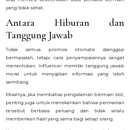
yang tidak sehat.
Antara Hiburan dan
Tanggung Jawab
Tidak semua promosi otomatis dianggap
bermasalah, tetapi cara penyampaiannya sangat
menentukan. Influencer memiliki tanggung jawab
moral untuk menyajikan informasi yang lebih
seimbang.
Misalnya, jika membahas pengalaman bermain slot,
penting juga untuk menekankan bahwa permainan
tersebut berbasis peluang dan tidak selalu
memberikan hasil yang sama bagi setiap orang.