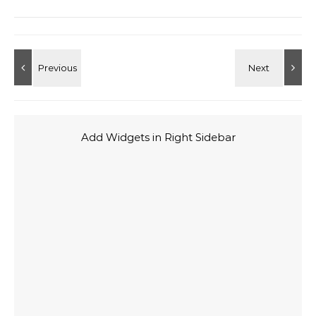
Add Widgets in Right Sidebar