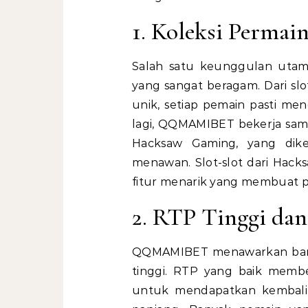
1. Koleksi Permai
Salah satu keunggulan utam
yang sangat beragam. Dari sl
unik, setiap pemain pasti men
lagi, QQMAMIBET bekerja sam
Hacksaw Gaming, yang dike
menawan. Slot-slot dari Hacks
fitur menarik yang membuat 
2. RTP Tinggi dan
QQMAMIBET menawarkan banya
tinggi. RTP yang baik membe
untuk mendapatkan kembali 