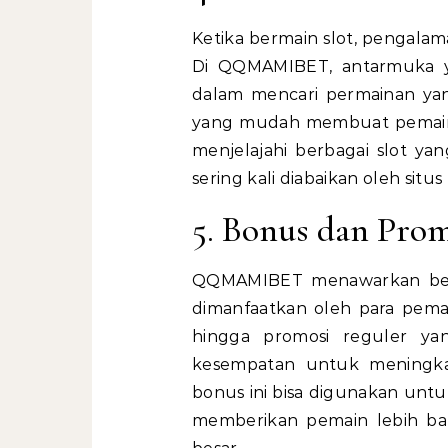
Ketika bermain slot, pengala
Di QQMAMIBET, antarmuka
dalam mencari permainan yang 
yang mudah membuat pemain b
menjelajahi berbagai slot yan
sering kali diabaikan oleh situs 
5. Bonus dan Pro
QQMAMIBET menawarkan berb
dimanfaatkan oleh para pema
hingga promosi reguler ya
kesempatan untuk meningka
bonus ini bisa digunakan untu
memberikan pemain lebih ba