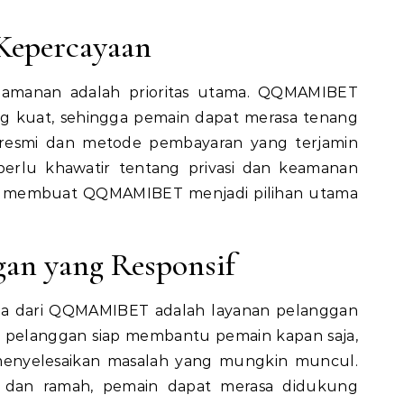
Kepercayaan
keamanan adalah prioritas utama. QQMAMIBET
ng kuat, sehingga pemain dapat merasa tenang
i resmi dan metode pembayaran yang terjamin
erlu khawatir tentang privasi dan keamanan
ni membuat QQMAMIBET menjadi pilihan utama
gan yang Responsif
ya dari QQMAMIBET adalah layanan pelanggan
n pelanggan siap membantu pemain kapan saja,
enyelesaikan masalah yang mungkin muncul.
 dan ramah, pemain dapat merasa didukung