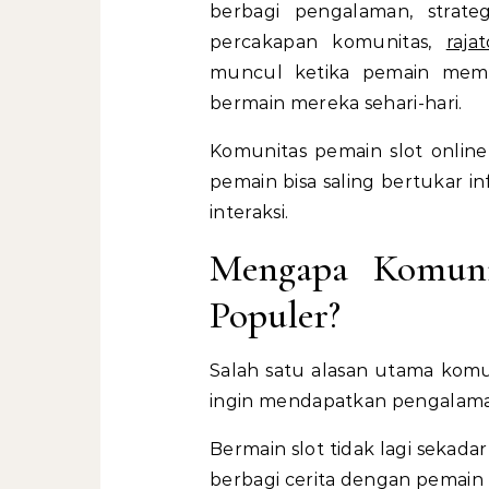
berbagi pengalaman, strate
percakapan komunitas,
raja
muncul ketika pemain memb
bermain mereka sehari-hari.
Komunitas pemain slot onlin
pemain bisa saling bertukar i
interaksi.
Mengapa Komuni
Populer?
Salah satu alasan utama komu
ingin mendapatkan pengalaman
Bermain slot tidak lagi sekada
berbagi cerita dengan pemain l