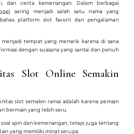
gi, dan cerita kemenangan. Dalam berbagai
togel
sering menjadi salah satu nama yang
ahas platform slot favorit dan pengalaman
e menjadi tempat yang menarik karena di sana
nformasi dengan suasana yang santai dan penuh
tas Slot Online Semakin
nitas slot semakin ramai adalah karena pemain
 bermain yang lebih seru.
r soal spin dan kemenangan, tetapi juga tentang
ain yang memiliki minat serupa.