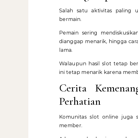
Salah satu aktivitas paling
bermain.
Pemain sering mendiskusikan
dianggap menarik, hingga car
lama.
Walaupun hasil slot tetap be
ini tetap menarik karena memb
Cerita Kemenan
Perhatian
Komunitas slot online juga 
member.