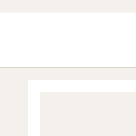
Skip to content