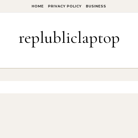
HOME
PRIVACY POLICY
BUSINESS
replubliclaptop