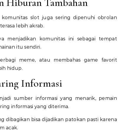
an Hiburan Tambahan
komunitas slot juga sering dipenuhi obrolan
erasa lebih akrab.
a menjadikan komunitas ini sebagai tempat
inan itu sendiri.
, berbagi meme, atau membahas game favorit
ih hidup.
ring Informasi
jadi sumber informasi yang menarik, pemain
ing informasi yang diterima.
g dibagikan bisa dijadikan patokan pasti karena
m acak.