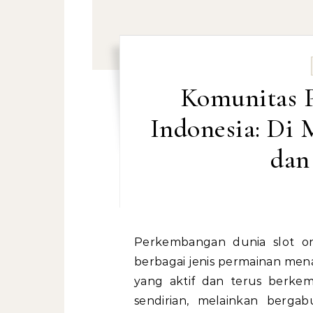
Komunitas P
Indonesia: Di
dan
Perkembangan dunia slot on
berbagai jenis permainan men
yang aktif dan terus berkem
sendirian, melainkan berg