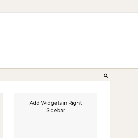
Add Widgets in Right
Sidebar