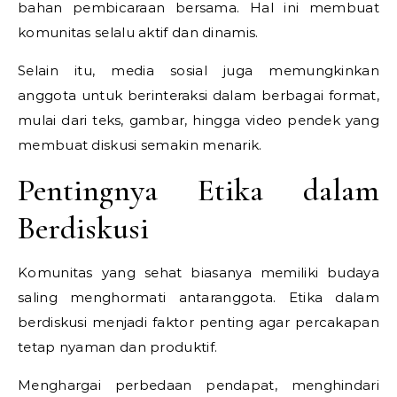
bahan pembicaraan bersama. Hal ini membuat
komunitas selalu aktif dan dinamis.
Selain itu, media sosial juga memungkinkan
anggota untuk berinteraksi dalam berbagai format,
mulai dari teks, gambar, hingga video pendek yang
membuat diskusi semakin menarik.
Pentingnya Etika dalam
Berdiskusi
Komunitas yang sehat biasanya memiliki budaya
saling menghormati antaranggota. Etika dalam
berdiskusi menjadi faktor penting agar percakapan
tetap nyaman dan produktif.
Menghargai perbedaan pendapat, menghindari