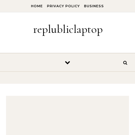
Skip to content
HOME
PRIVACY POLICY
BUSINESS
replubliclaptop