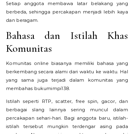
Setiap anggota membawa latar belakang yang
berbeda, sehingga percakapan menjadi lebih kaya
dan beragam.
Bahasa dan Istilah Khas
Komunitas
Komunitas online biasanya memiliki bahasa yang
berkembang secara alami dari waktu ke waktu. Hal
yang sama juga terjadi dalam komunitas yang
membahas bukumimpi138.
Istilah seperti RTP, scatter, free spin, gacor, dan
berbagai slang lainnya sering muncul dalam
percakapan sehari-hari. Bagi anggota baru, istilah-
istilah tersebut mungkin terdengar asing pada