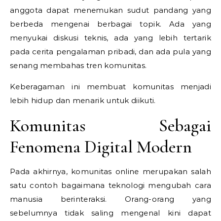
anggota dapat menemukan sudut pandang yang
berbeda mengenai berbagai topik. Ada yang
menyukai diskusi teknis, ada yang lebih tertarik
pada cerita pengalaman pribadi, dan ada pula yang
senang membahas tren komunitas.
Keberagaman ini membuat komunitas menjadi
lebih hidup dan menarik untuk diikuti.
Komunitas Sebagai
Fenomena Digital Modern
Pada akhirnya, komunitas online merupakan salah
satu contoh bagaimana teknologi mengubah cara
manusia berinteraksi. Orang-orang yang
sebelumnya tidak saling mengenal kini dapat