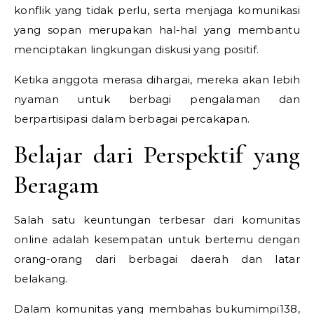
konflik yang tidak perlu, serta menjaga komunikasi
yang sopan merupakan hal-hal yang membantu
menciptakan lingkungan diskusi yang positif.
Ketika anggota merasa dihargai, mereka akan lebih
nyaman untuk berbagi pengalaman dan
berpartisipasi dalam berbagai percakapan.
Belajar dari Perspektif yang
Beragam
Salah satu keuntungan terbesar dari komunitas
online adalah kesempatan untuk bertemu dengan
orang-orang dari berbagai daerah dan latar
belakang.
Dalam komunitas yang membahas bukumimpi138,