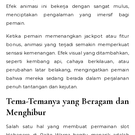
Efek animasi ini bekerja dengan sangat mulus,
menciptakan pengalaman yang imersif bagi
pemain.
Ketika pemain memenangkan jackpot atau fitur
bonus, animasi yang terjadi semakin memperkuat
sensasi kemenangan. Efek visual yang ditambahkan,
seperti kembang api, cahaya berkilauan, atau
perubahan latar belakang, mengingatkan pemain
bahwa mereka sedang berada dalam perjalanan
penuh tantangan dan kejutan.
Tema-Temanya yang Beragam dan
Menghibur
Salah satu hal yang membuat permainan slot
Habanero di
Paito Warna
begitu menarik adalah