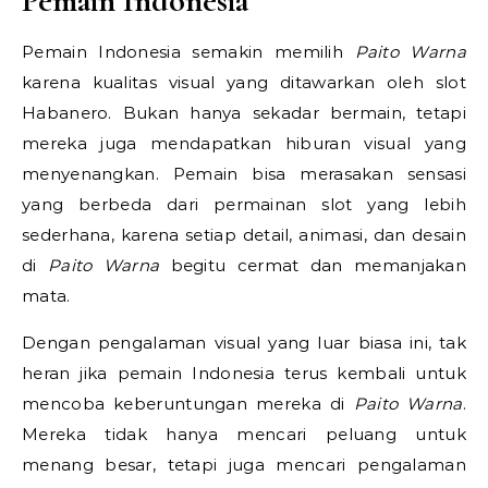
Pemain Indonesia
Pemain Indonesia semakin memilih
Paito Warna
karena kualitas visual yang ditawarkan oleh slot
Habanero. Bukan hanya sekadar bermain, tetapi
mereka juga mendapatkan hiburan visual yang
menyenangkan. Pemain bisa merasakan sensasi
yang berbeda dari permainan slot yang lebih
sederhana, karena setiap detail, animasi, dan desain
di
Paito Warna
begitu cermat dan memanjakan
mata.
Dengan pengalaman visual yang luar biasa ini, tak
heran jika pemain Indonesia terus kembali untuk
mencoba keberuntungan mereka di
Paito Warna
.
Mereka tidak hanya mencari peluang untuk
menang besar, tetapi juga mencari pengalaman