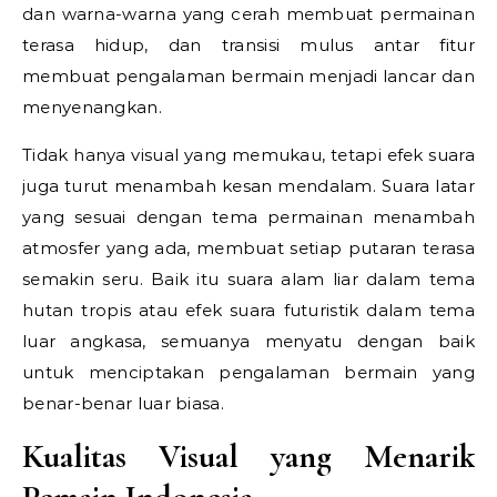
dan warna-warna yang cerah membuat permainan
terasa hidup, dan transisi mulus antar fitur
membuat pengalaman bermain menjadi lancar dan
menyenangkan.
Tidak hanya visual yang memukau, tetapi efek suara
juga turut menambah kesan mendalam. Suara latar
yang sesuai dengan tema permainan menambah
atmosfer yang ada, membuat setiap putaran terasa
semakin seru. Baik itu suara alam liar dalam tema
hutan tropis atau efek suara futuristik dalam tema
luar angkasa, semuanya menyatu dengan baik
untuk menciptakan pengalaman bermain yang
benar-benar luar biasa.
Kualitas Visual yang Menarik