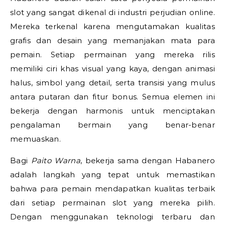
slot yang sangat dikenal di industri perjudian online.
Mereka terkenal karena mengutamakan kualitas
grafis dan desain yang memanjakan mata para
pemain. Setiap permainan yang mereka rilis
memiliki ciri khas visual yang kaya, dengan animasi
halus, simbol yang detail, serta transisi yang mulus
antara putaran dan fitur bonus. Semua elemen ini
bekerja dengan harmonis untuk menciptakan
pengalaman bermain yang benar-benar
memuaskan.
Bagi
Paito Warna
, bekerja sama dengan Habanero
adalah langkah yang tepat untuk memastikan
bahwa para pemain mendapatkan kualitas terbaik
dari setiap permainan slot yang mereka pilih.
Dengan menggunakan teknologi terbaru dan