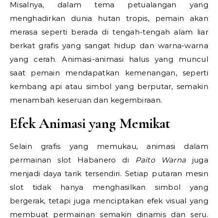
Misalnya, dalam tema petualangan yang
menghadirkan dunia hutan tropis, pemain akan
merasa seperti berada di tengah-tengah alam liar
berkat grafis yang sangat hidup dan warna-warna
yang cerah. Animasi-animasi halus yang muncul
saat pemain mendapatkan kemenangan, seperti
kembang api atau simbol yang berputar, semakin
menambah keseruan dan kegembiraan.
Efek Animasi yang Memikat
Selain grafis yang memukau, animasi dalam
permainan slot Habanero di
Paito Warna
juga
menjadi daya tarik tersendiri. Setiap putaran mesin
slot tidak hanya menghasilkan simbol yang
bergerak, tetapi juga menciptakan efek visual yang
membuat permainan semakin dinamis dan seru.