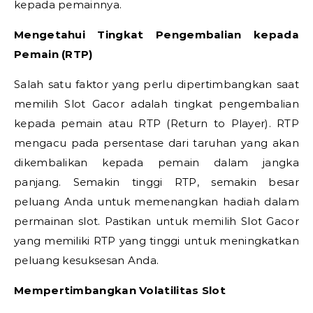
kepada pemainnya.
Mengetahui Tingkat Pengembalian kepada
Pemain (RTP)
Salah satu faktor yang perlu dipertimbangkan saat
memilih Slot Gacor adalah tingkat pengembalian
kepada pemain atau RTP (Return to Player). RTP
mengacu pada persentase dari taruhan yang akan
dikembalikan kepada pemain dalam jangka
panjang. Semakin tinggi RTP, semakin besar
peluang Anda untuk memenangkan hadiah dalam
permainan slot. Pastikan untuk memilih Slot Gacor
yang memiliki RTP yang tinggi untuk meningkatkan
peluang kesuksesan Anda.
Mempertimbangkan Volatilitas Slot