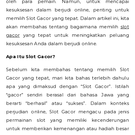
oleh para pemain. Namun, untuk mencapai
kesuksesan dalam berjudi online, penting untuk
memilih Slot Gacor yang tepat. Dalam artikel ini, kita
akan membahas tentang bagaimana memilih
slot
gacor
yang tepat untuk meningkatkan peluang
kesuksesan Anda dalam berjudi online.
Apa Itu Slot Gacor?
Sebelum kita membahas tentang memilih Slot
Gacor yang tepat, mari kita bahas terlebih dahulu
apa yang dimaksud dengan “Slot Gacor”. Istilah
“gacor” sendiri berasal dari bahasa Jawa yang
berarti “berhasil” atau “sukses”. Dalam konteks
perjudian online, Slot Gacor mengacu pada jenis
permainan slot yang memiliki kecenderungan
untuk memberikan kemenangan atau hadiah besar