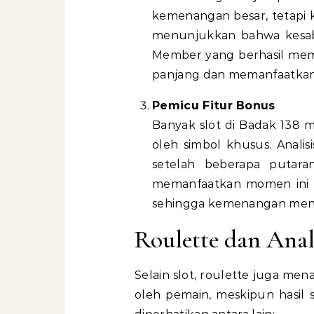
kemenangan besar, tetapi ket
menunjukkan bahwa kesab
Member yang berhasil mema
panjang dan memanfaatkan 
Pemicu Fitur Bonus
Banyak slot di Badak 138 m
oleh simbol khusus. Anali
setelah beberapa putar
memanfaatkan momen ini u
sehingga kemenangan menja
Roulette dan Anal
Selain slot, roulette juga mena
oleh pemain, meskipun hasil 