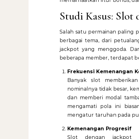
memanfaatkan fitur bonus, dan
Studi Kasus: Slot 
Salah satu permainan paling p
berbagai tema, dari petualan
jackpot yang menggoda. Dar
beberapa member, terdapat beb
Frekuensi Kemenangan Ke
Banyak slot memberikan
nominalnya tidak besar, k
dan memberi modal tamba
mengamati pola ini bia
mengatur taruhan pada put
Kemenangan Progresif
Slot dengan jackpot 