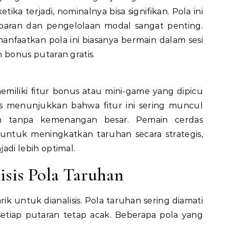
ika terjadi, nominalnya bisa signifikan. Pola ini
aran dan pengelolaan modal sangat penting.
nfaatkan pola ini biasanya bermain dalam sesi
bonus putaran gratis.
emiliki fitur bonus atau mini-game yang dipicu
sis menunjukkan bahwa fitur ini sering muncul
an tanpa kemenangan besar. Pemain cerdas
ntuk meningkatkan taruhan secara strategis,
di lebih optimal.
isis Pola Taruhan
rik untuk dianalisis. Pola taruhan sering diamati
setiap putaran tetap acak. Beberapa pola yang