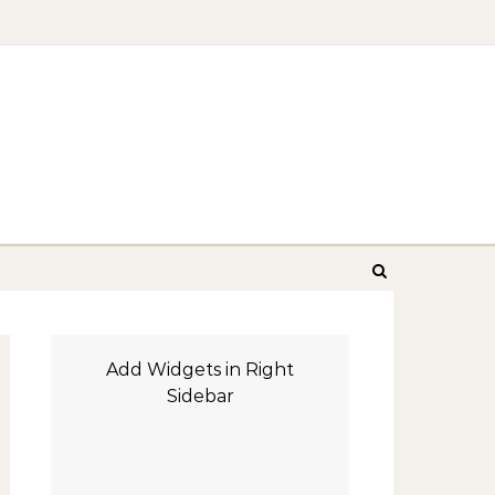
Add Widgets in Right
Sidebar