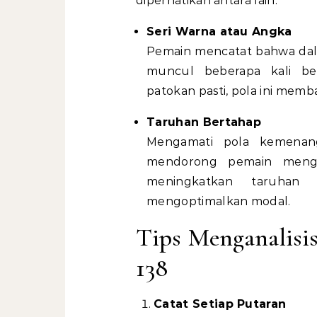
diperhatikan antara lain:
Seri Warna atau Angka
Pemain mencatat bahwa dala
muncul beberapa kali ber
patokan pasti, pola ini mem
Taruhan Bertahap
Mengamati pola kemenang
mendorong pemain menggu
meningkatkan taruhan 
mengoptimalkan modal.
Tips Menganalisi
138
Catat Setiap Putaran