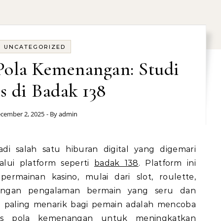
UNCATEGORIZED
Pola Kemenangan: Studi
s di Badak 138
cember 2, 2025
- By
admin
adi salah satu hiburan digital yang digemari
alui platform seperti
badak 138
. Platform ini
ermainan kasino, mulai dari slot, roulette,
dengan pengalaman bermain yang seru dan
ang paling menarik bagi pemain adalah mencoba
is pola kemenangan untuk meningkatkan