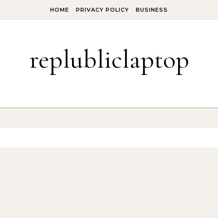
HOME
PRIVACY POLICY
BUSINESS
replubliclaptop