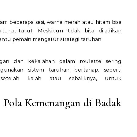
m beberapa sesi, warna merah atau hitam bisa
turut-turut. Meskipun tidak bisa dijadikan
bantu pemain mengatur strategi taruhan.
an dan kekalahan dalam roulette sering
nakan sistem taruhan bertahap, seperti
setelah kalah atau sebaliknya, untuk
s Pola Kemenangan di Badak