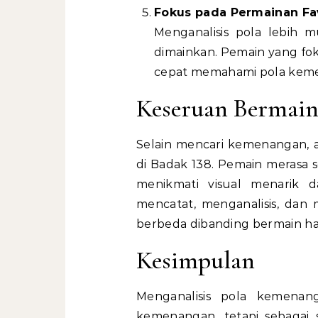
Fokus pada Permainan Fa
Menganalisis pola lebih 
dimainkan. Pemain yang fok
cepat memahami pola kem
Keseruan Bermain
Selain mencari kemenangan, 
di Badak 138. Pemain merasa se
menikmati visual menarik da
mencatat, menganalisis, dan
berbeda dibanding bermain 
Kesimpulan
Menganalisis pola kemena
kemenangan, tetapi sebagai 