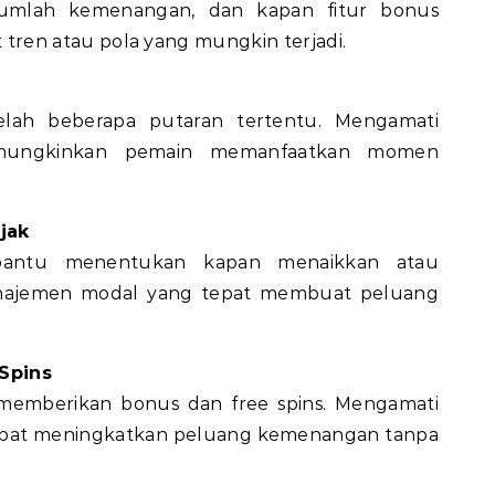
 jumlah kemenangan, dan kapan fitur bonus
ren atau pola yang mungkin terjadi.
lah beberapa putaran tertentu. Mengamati
emungkinkan pemain memanfaatkan momen
jak
antu menentukan kapan menaikkan atau
najemen modal yang tepat membuat peluang
Spins
 memberikan bonus dan free spins. Mengamati
apat meningkatkan peluang kemenangan tanpa