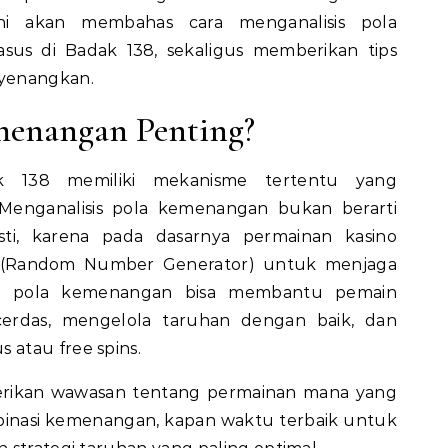
ni akan membahas cara menganalisis pola
sus di Badak 138, sekaligus memberikan tips
yenangkan.
enangan Penting?
k 138 memiliki mekanisme tertentu yang
Menganalisis pola kemenangan bukan berarti
sti, karena pada dasarnya permainan kasino
G (Random Number Generator) untuk menjaga
i pola kemenangan bisa membantu pemain
erdas, mengelola taruhan dengan baik, dan
atau free spins.
mberikan wawasan tentang permainan mana yang
binasi kemenangan, kapan waktu terbaik untuk