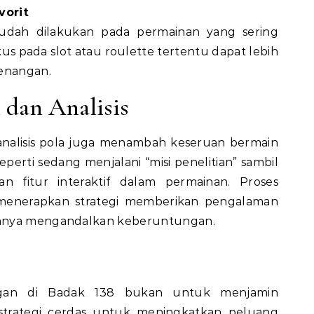
vorit
mudah dilakukan pada permainan yang sering
us pada slot atau roulette tertentu dapat lebih
enangan.
 dan Analisis
analisis pola juga menambah keseruan bermain
perti sedang menjalani “misi penelitian” sambil
n fitur interaktif dalam permainan. Proses
 menerapkan strategi memberikan pengalaman
hanya mengandalkan keberuntungan.
ngan di Badak 138 bukan untuk menjamin
strategi cerdas untuk meningkatkan peluang