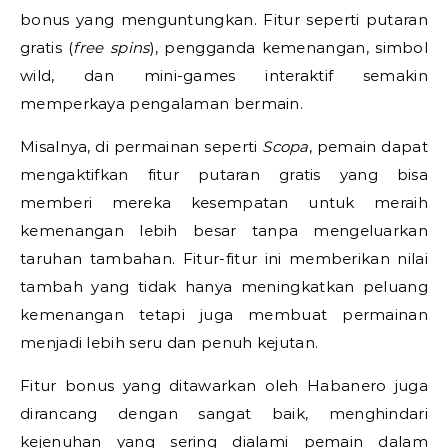
bonus yang menguntungkan. Fitur seperti putaran
gratis (
free spins
), pengganda kemenangan, simbol
wild, dan mini-games interaktif semakin
memperkaya pengalaman bermain.
Misalnya, di permainan seperti
Scopa
, pemain dapat
mengaktifkan fitur putaran gratis yang bisa
memberi mereka kesempatan untuk meraih
kemenangan lebih besar tanpa mengeluarkan
taruhan tambahan. Fitur-fitur ini memberikan nilai
tambah yang tidak hanya meningkatkan peluang
kemenangan tetapi juga membuat permainan
menjadi lebih seru dan penuh kejutan.
Fitur bonus yang ditawarkan oleh Habanero juga
dirancang dengan sangat baik, menghindari
kejenuhan yang sering dialami pemain dalam