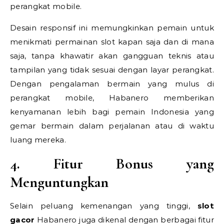
perangkat mobile.
Desain responsif ini memungkinkan pemain untuk
menikmati permainan slot kapan saja dan di mana
saja, tanpa khawatir akan gangguan teknis atau
tampilan yang tidak sesuai dengan layar perangkat.
Dengan pengalaman bermain yang mulus di
perangkat mobile, Habanero memberikan
kenyamanan lebih bagi pemain Indonesia yang
gemar bermain dalam perjalanan atau di waktu
luang mereka.
4. Fitur Bonus yang
Menguntungkan
Selain peluang kemenangan yang tinggi,
slot
gacor
Habanero juga dikenal dengan berbagai fitur