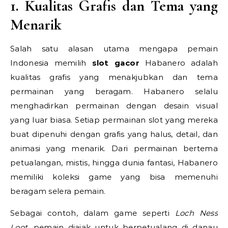
1. Kualitas Grafis dan Tema yang
Menarik
Salah satu alasan utama mengapa pemain
Indonesia memilih
slot gacor
Habanero adalah
kualitas grafis yang menakjubkan dan tema
permainan yang beragam. Habanero selalu
menghadirkan permainan dengan desain visual
yang luar biasa. Setiap permainan slot yang mereka
buat dipenuhi dengan grafis yang halus, detail, dan
animasi yang menarik. Dari permainan bertema
petualangan, mistis, hingga dunia fantasi, Habanero
memiliki koleksi game yang bisa memenuhi
beragam selera pemain.
Sebagai contoh, dalam game seperti
Loch Ness
Loot
, pemain diajak untuk berpetualang di danau