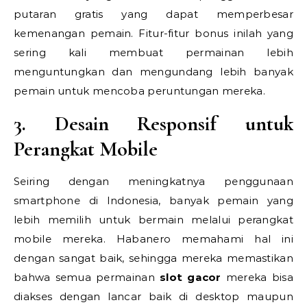
putaran gratis yang dapat memperbesar
kemenangan pemain. Fitur-fitur bonus inilah yang
sering kali membuat permainan lebih
menguntungkan dan mengundang lebih banyak
pemain untuk mencoba peruntungan mereka.
3. Desain Responsif untuk
Perangkat Mobile
Seiring dengan meningkatnya penggunaan
smartphone di Indonesia, banyak pemain yang
lebih memilih untuk bermain melalui perangkat
mobile mereka. Habanero memahami hal ini
dengan sangat baik, sehingga mereka memastikan
bahwa semua permainan
slot gacor
mereka bisa
diakses dengan lancar baik di desktop maupun