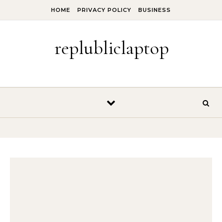
Skip to content
HOME
PRIVACY POLICY
BUSINESS
replubliclaptop