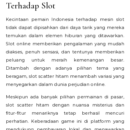
Terhadap Slot
Kecintaan pemain Indonesia terhadap mesin slot
tidak dapat dipisahkan dari daya tarik yang mereka
temukan dalam elemen hiburan yang ditawarkan.
Slot online memberikan pengalaman yang mudah
diakses, penuh sensasi, dan tentunya memberikan
peluang untuk meraih kemenangan besar.
Ditambah dengan adanya pilihan tema yang
beragam, slot scatter hitam menambah variasi yang
menyegarkan dalam dunia perjudian online.
Meskipun ada banyak pilihan permainan di pasar,
slot scatter hitam dengan nuansa misterius dan
fitur-fitur menariknya tetap berhasil mencuri
perhatian. Keberadaan game ini di platform yang
mendukung pembayaran lokal dan menawarkan