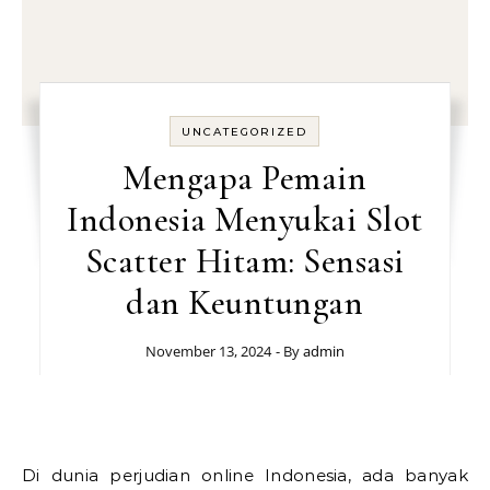
UNCATEGORIZED
Mengapa Pemain
Indonesia Menyukai Slot
Scatter Hitam: Sensasi
dan Keuntungan
November 13, 2024
- By
admin
Di dunia perjudian online Indonesia, ada banyak