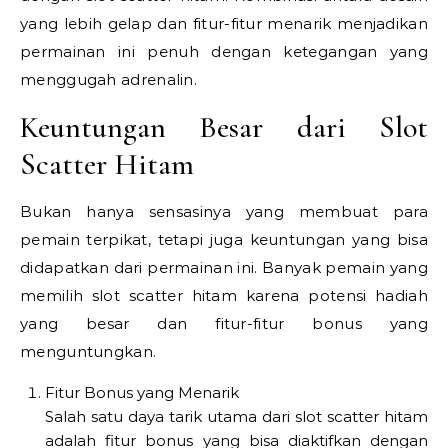
yang lebih gelap dan fitur-fitur menarik menjadikan
permainan ini penuh dengan ketegangan yang
menggugah adrenalin.
Keuntungan Besar dari Slot
Scatter Hitam
Bukan hanya sensasinya yang membuat para
pemain terpikat, tetapi juga keuntungan yang bisa
didapatkan dari permainan ini. Banyak pemain yang
memilih slot scatter hitam karena potensi hadiah
yang besar dan fitur-fitur bonus yang
menguntungkan.
Fitur Bonus yang Menarik
Salah satu daya tarik utama dari slot scatter hitam
adalah fitur bonus yang bisa diaktifkan dengan