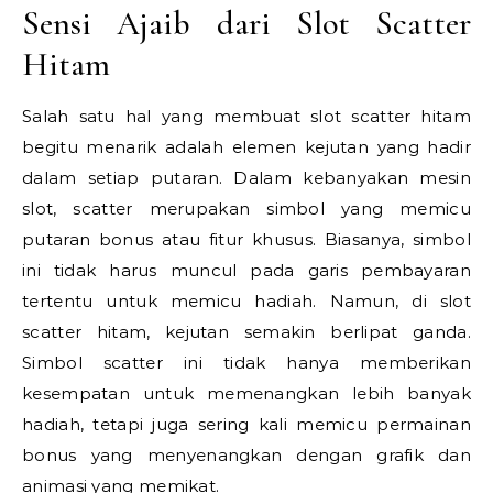
Sensi Ajaib dari Slot Scatter
Hitam
Salah satu hal yang membuat slot scatter hitam
begitu menarik adalah elemen kejutan yang hadir
dalam setiap putaran. Dalam kebanyakan mesin
slot, scatter merupakan simbol yang memicu
putaran bonus atau fitur khusus. Biasanya, simbol
ini tidak harus muncul pada garis pembayaran
tertentu untuk memicu hadiah. Namun, di slot
scatter hitam, kejutan semakin berlipat ganda.
Simbol scatter ini tidak hanya memberikan
kesempatan untuk memenangkan lebih banyak
hadiah, tetapi juga sering kali memicu permainan
bonus yang menyenangkan dengan grafik dan
animasi yang memikat.