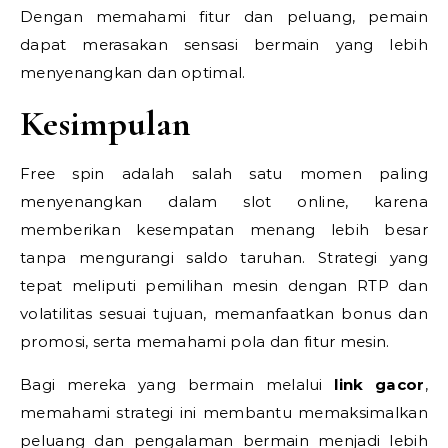
Dengan memahami fitur dan peluang, pemain
dapat merasakan sensasi bermain yang lebih
menyenangkan dan optimal.
Kesimpulan
Free spin adalah salah satu momen paling
menyenangkan dalam slot online, karena
memberikan kesempatan menang lebih besar
tanpa mengurangi saldo taruhan. Strategi yang
tepat meliputi pemilihan mesin dengan RTP dan
volatilitas sesuai tujuan, memanfaatkan bonus dan
promosi, serta memahami pola dan fitur mesin.
Bagi mereka yang bermain melalui
link gacor
,
memahami strategi ini membantu memaksimalkan
peluang dan pengalaman bermain menjadi lebih