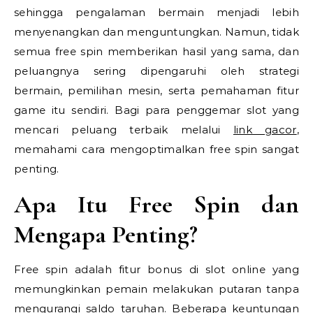
sehingga pengalaman bermain menjadi lebih
menyenangkan dan menguntungkan. Namun, tidak
semua free spin memberikan hasil yang sama, dan
peluangnya sering dipengaruhi oleh strategi
bermain, pemilihan mesin, serta pemahaman fitur
game itu sendiri. Bagi para penggemar slot yang
mencari peluang terbaik melalui
link gacor
,
memahami cara mengoptimalkan free spin sangat
penting.
Apa Itu Free Spin dan
Mengapa Penting?
Free spin adalah fitur bonus di slot online yang
memungkinkan pemain melakukan putaran tanpa
mengurangi saldo taruhan. Beberapa keuntungan