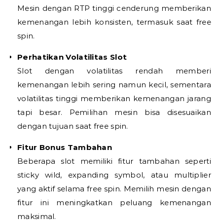
Mesin dengan RTP tinggi cenderung memberikan
kemenangan lebih konsisten, termasuk saat free
spin.
Perhatikan Volatilitas Slot
Slot dengan volatilitas rendah memberi
kemenangan lebih sering namun kecil, sementara
volatilitas tinggi memberikan kemenangan jarang
tapi besar. Pemilihan mesin bisa disesuaikan
dengan tujuan saat free spin.
Fitur Bonus Tambahan
Beberapa slot memiliki fitur tambahan seperti
sticky wild, expanding symbol, atau multiplier
yang aktif selama free spin. Memilih mesin dengan
fitur ini meningkatkan peluang kemenangan
maksimal.