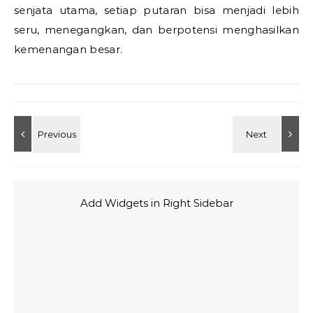
senjata utama, setiap putaran bisa menjadi lebih
seru, menegangkan, dan berpotensi menghasilkan
kemenangan besar.
Add Widgets in Right Sidebar