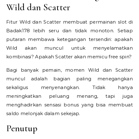
Wild dan Scatter
Fitur Wild dan Scatter membuat permainan slot di
Badak178 lebih seru dan tidak monoton. Setiap
putaran membawa ketegangan tersendiri: apakah
Wild akan muncul untuk menyelamatkan
kombinasi? Apakah Scatter akan memicu free spin?
Bagi banyak pemain, momen Wild dan Scatter
muncul adalah bagian paling menegangkan
sekaligus menyenangkan. Tidak hanya
meningkatkan peluang menang, tapi juga
menghadirkan sensasi bonus yang bisa membuat
saldo melonjak dalam sekejap.
Penutup