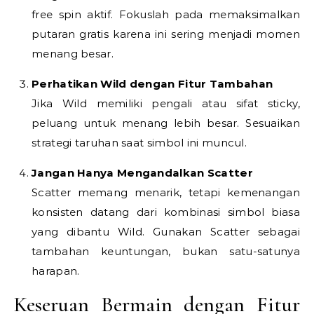
free spin aktif. Fokuslah pada memaksimalkan
putaran gratis karena ini sering menjadi momen
menang besar.
Perhatikan Wild dengan Fitur Tambahan
Jika Wild memiliki pengali atau sifat sticky,
peluang untuk menang lebih besar. Sesuaikan
strategi taruhan saat simbol ini muncul.
Jangan Hanya Mengandalkan Scatter
Scatter memang menarik, tetapi kemenangan
konsisten datang dari kombinasi simbol biasa
yang dibantu Wild. Gunakan Scatter sebagai
tambahan keuntungan, bukan satu-satunya
harapan.
Keseruan Bermain dengan Fitur