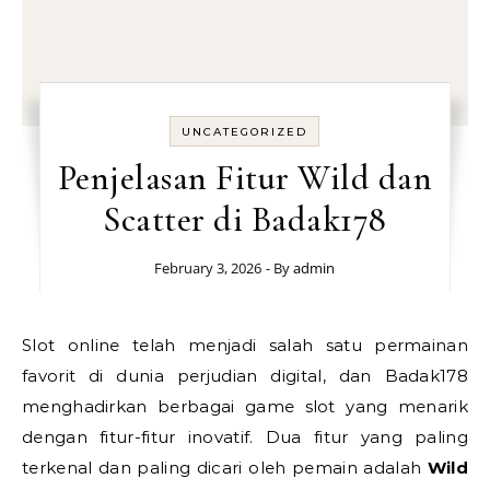
UNCATEGORIZED
Penjelasan Fitur Wild dan
Scatter di Badak178
February 3, 2026
- By
admin
Slot online telah menjadi salah satu permainan
favorit di dunia perjudian digital, dan Badak178
menghadirkan berbagai game slot yang menarik
dengan fitur-fitur inovatif. Dua fitur yang paling
terkenal dan paling dicari oleh pemain adalah
Wild