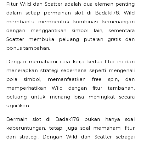
Fitur Wild dan Scatter adalah dua elemen penting
dalam setiap permainan slot di Badak178. Wild
membantu membentuk kombinasi kemenangan
dengan menggantikan simbol lain, sementara
Scatter membuka peluang putaran gratis dan
bonus tambahan.
Dengan memahami cara kerja kedua fitur ini dan
menerapkan strategi sederhana seperti mengenali
pola simbol, memanfaatkan free spin, dan
memperhatikan Wild dengan fitur tambahan,
peluang untuk menang bisa meningkat secara
signifikan.
Bermain slot di Badak178 bukan hanya soal
keberuntungan, tetapi juga soal memahami fitur
dan strategi. Dengan Wild dan Scatter sebagai