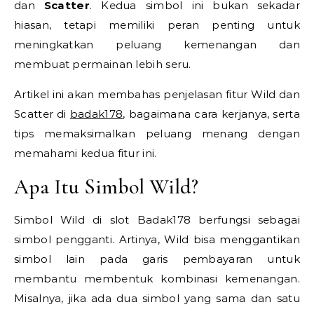
dan
Scatter
. Kedua simbol ini bukan sekadar
hiasan, tetapi memiliki peran penting untuk
meningkatkan peluang kemenangan dan
membuat permainan lebih seru.
Artikel ini akan membahas penjelasan fitur Wild dan
Scatter di
badak178
, bagaimana cara kerjanya, serta
tips memaksimalkan peluang menang dengan
memahami kedua fitur ini.
Apa Itu Simbol Wild?
Simbol Wild di slot Badak178 berfungsi sebagai
simbol pengganti. Artinya, Wild bisa menggantikan
simbol lain pada garis pembayaran untuk
membantu membentuk kombinasi kemenangan.
Misalnya, jika ada dua simbol yang sama dan satu