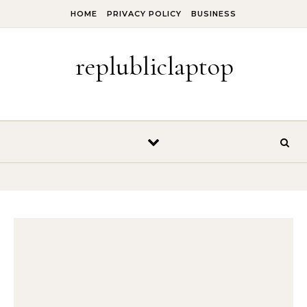
Skip to content
HOME
PRIVACY POLICY
BUSINESS
replubliclaptop