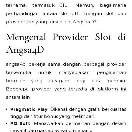
ternama, termasuk JILI.
Namun, bagaimana
perbandingan antara slot JILI dengan slot dari
provider lain yang tersedia di Angsa4D?
Mengenal Provider Slot di
Angsa4D
angsa4d
bekerja sama dengan berbagai provider
terkemuka untuk menyediakan pengalaman
bermain yang beragam bagi para pemain.
Beberapa provider yang tersedia di platform ini
antara lain:
Pragmatic Play
:
Dikenal dengan grafis berkualitas
tinggi dan fitur bonus yang melimpah.
PG Soft
:
Menawarkan permainan dengan desain
inovatif dan gameplay yang menarik.