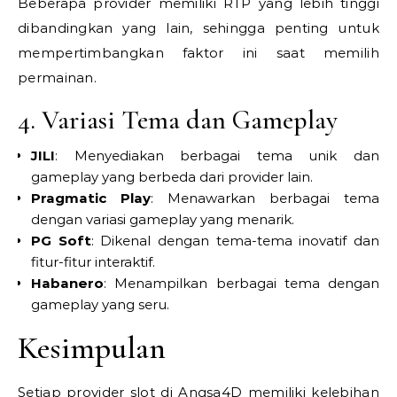
Beberapa provider memiliki RTP yang lebih tinggi
dibandingkan yang lain, sehingga penting untuk
mempertimbangkan faktor ini saat memilih
permainan.
​
4. Variasi Tema dan Gameplay
JILI
:
Menyediakan berbagai tema unik dan
gameplay yang berbeda dari provider lain.
Pragmatic Play
:
Menawarkan berbagai tema
dengan variasi gameplay yang menarik.
PG Soft
:
Dikenal dengan tema-tema inovatif dan
fitur-fitur interaktif.
Habanero
:
Menampilkan berbagai tema dengan
gameplay yang seru.
Kesimpulan
Setiap provider slot di Angsa4D memiliki kelebihan