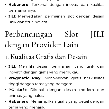
Habanero
:
Terkenal dengan inovasi dan kualitas
permainannya.
JILI
:
Menyediakan permainan slot dengan desain
unik dan fitur inovatif.
Perbandingan Slot JILI
dengan Provider Lain
1. Kualitas Grafis dan Desain
JILI
:
Memiliki desain permainan yang unik dan
inovatif, dengan grafis yang memukau.
Pragmatic Play
:
Menawarkan grafis berkualitas
tinggi dengan tema yang beragam.
PG Soft
:
Dikenal dengan desain modern dan
animasi yang halus.
Habanero
:
Menampilkan grafis yang detail dengan
tema yang menarik.