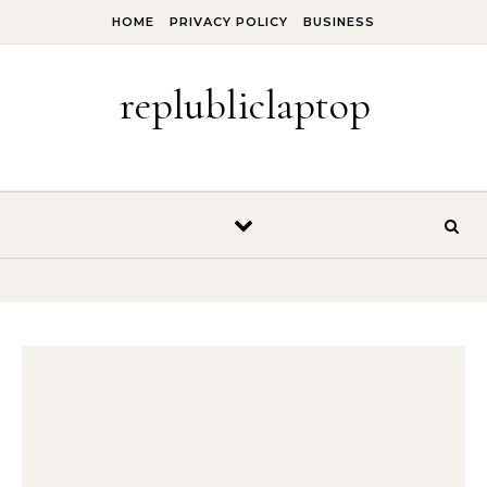
Skip to content
HOME
PRIVACY POLICY
BUSINESS
replubliclaptop