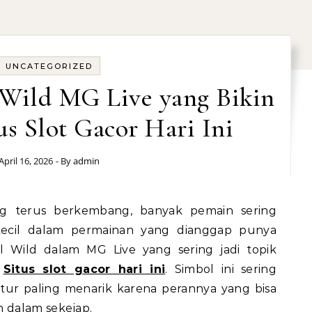
UNCATEGORIZED
 Wild MG Live yang Bikin
us Slot Gacor Hari Ini
April 16, 2026
- By
admin
ang terus berkembang, banyak pemain sering
cil dalam permainan yang dianggap punya
l Wild dalam MG Live yang sering jadi topik
i
Situs slot gacor hari ini
. Simbol ini sering
itur paling menarik karena perannya yang bisa
 dalam sekejap.