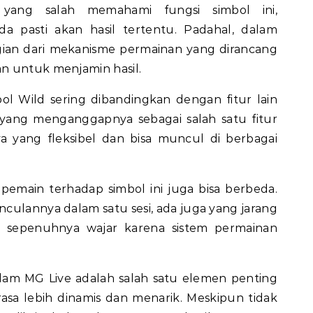
ang salah memahami fungsi simbol ini,
 pasti akan hasil tertentu. Padahal, dalam
gian dari mekanisme permainan yang dirancang
n untuk menjamin hasil.
ol Wild sering dibandingkan dengan fitur lain
 yang menganggapnya sebagai salah satu fitur
ya yang fleksibel dan bisa muncul di berbagai
 pemain terhadap simbol ini juga bisa berbeda.
culannya dalam satu sesi, ada juga yang jarang
i sepenuhnya wajar karena sistem permainan
alam MG Live adalah salah satu elemen penting
sa lebih dinamis dan menarik. Meskipun tidak