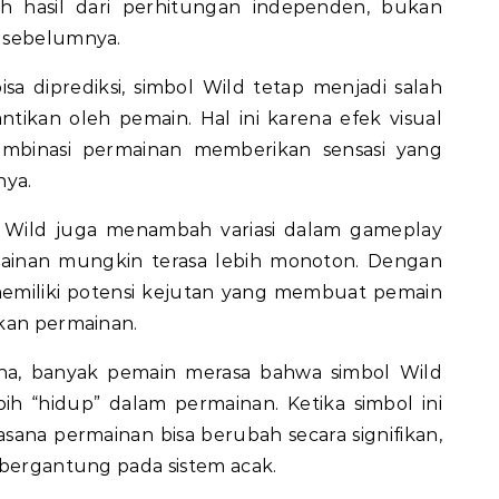
h hasil dari perhitungan independen, bukan
 sebelumnya.
sa diprediksi, simbol Wild tetap menjadi salah
tikan oleh pemain. Hal ini karena efek visual
mbinasi permainan memberikan sensasi yang
nya.
ol Wild juga menambah variasi dalam gameplay
rmainan mungkin terasa lebih monoton. Dengan
memiliki potensi kejutan yang membuat pemain
tkan permainan.
na, banyak pemain merasa bahwa simbol Wild
 “hidup” dalam permainan. Ketika simbol ini
asana permainan bisa berubah secara signifikan,
 bergantung pada sistem acak.