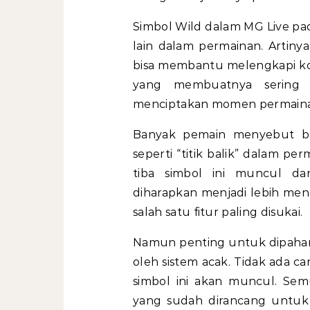
Simbol Wild dalam MG Live pad
lain dalam permainan. Artinya,
bisa membantu melengkapi kom
yang membuatnya sering 
menciptakan momen permainan
Banyak pemain menyebut ba
seperti “titik balik” dalam per
tiba simbol ini muncul d
diharapkan menjadi lebih mena
salah satu fitur paling disukai.
Namun penting untuk dipaham
oleh sistem acak. Tidak ada c
simbol ini akan muncul. Sem
yang sudah dirancang untuk 