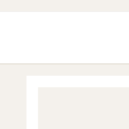
Skip to content