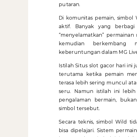
putaran.
Di komunitas pemain, simbol 
aktif. Banyak yang berbag
“menyelamatkan” permainan mer
kemudian berkembang m
keberuntungan dalam MG Live
Istilah Situs slot gacor hari 
terutama ketika pemain m
terasa lebih sering muncul a
seru. Namun istilah ini leb
pengalaman bermain, bukan
simbol tersebut.
Secara teknis, simbol Wild ti
bisa dipelajari. Sistem permai