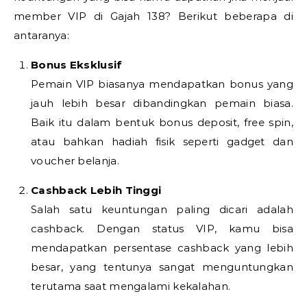
member VIP di Gajah 138? Berikut beberapa di
antaranya:
Bonus Eksklusif
Pemain VIP biasanya mendapatkan bonus yang
jauh lebih besar dibandingkan pemain biasa.
Baik itu dalam bentuk bonus deposit, free spin,
atau bahkan hadiah fisik seperti gadget dan
voucher belanja.
Cashback Lebih Tinggi
Salah satu keuntungan paling dicari adalah
cashback. Dengan status VIP, kamu bisa
mendapatkan persentase cashback yang lebih
besar, yang tentunya sangat menguntungkan
terutama saat mengalami kekalahan.