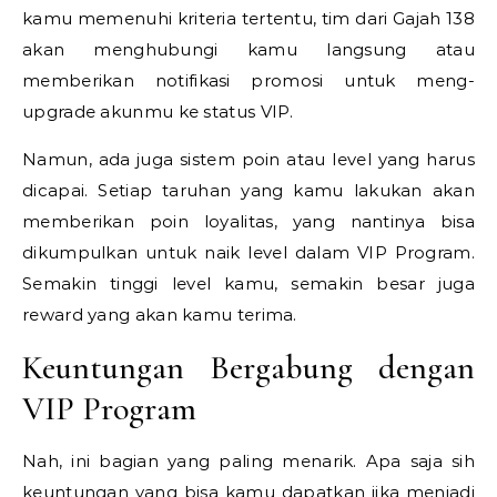
kamu memenuhi kriteria tertentu, tim dari Gajah 138
akan menghubungi kamu langsung atau
memberikan notifikasi promosi untuk meng-
upgrade akunmu ke status VIP.
Namun, ada juga sistem poin atau level yang harus
dicapai. Setiap taruhan yang kamu lakukan akan
memberikan poin loyalitas, yang nantinya bisa
dikumpulkan untuk naik level dalam VIP Program.
Semakin tinggi level kamu, semakin besar juga
reward yang akan kamu terima.
Keuntungan Bergabung dengan
VIP Program
Nah, ini bagian yang paling menarik. Apa saja sih
keuntungan yang bisa kamu dapatkan jika menjadi