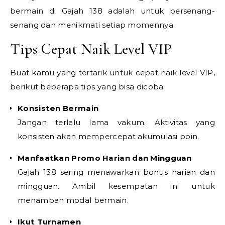
bermain di Gajah 138 adalah untuk bersenang-
senang dan menikmati setiap momennya.
Tips Cepat Naik Level VIP
Buat kamu yang tertarik untuk cepat naik level VIP,
berikut beberapa tips yang bisa dicoba:
Konsisten Bermain
Jangan terlalu lama vakum. Aktivitas yang
konsisten akan mempercepat akumulasi poin.
Manfaatkan Promo Harian dan Mingguan
Gajah 138 sering menawarkan bonus harian dan
mingguan. Ambil kesempatan ini untuk
menambah modal bermain.
Ikut Turnamen