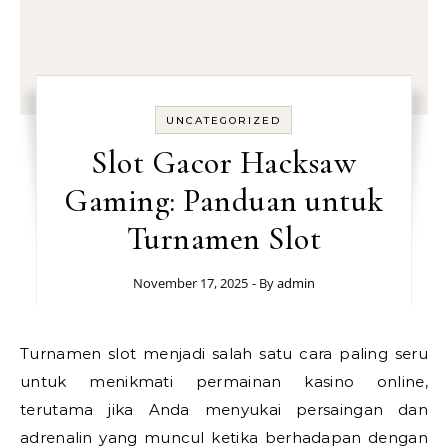
UNCATEGORIZED
Slot Gacor Hacksaw
Gaming: Panduan untuk
Turnamen Slot
November 17, 2025
- By
admin
Turnamen slot menjadi salah satu cara paling seru
untuk menikmati permainan kasino online,
terutama jika Anda menyukai persaingan dan
adrenalin yang muncul ketika berhadapan dengan