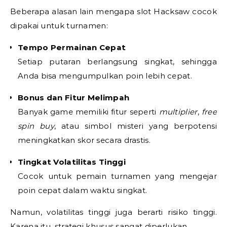
Beberapa alasan lain mengapa slot Hacksaw cocok
dipakai untuk turnamen:
Tempo Permainan Cepat
Setiap putaran berlangsung singkat, sehingga
Anda bisa mengumpulkan poin lebih cepat.
Bonus dan Fitur Melimpah
Banyak game memiliki fitur seperti
multiplier
,
free
spin buy
, atau simbol misteri yang berpotensi
meningkatkan skor secara drastis.
Tingkat Volatilitas Tinggi
Cocok untuk pemain turnamen yang mengejar
poin cepat dalam waktu singkat.
Namun, volatilitas tinggi juga berarti risiko tinggi.
Karena itu, strategi khusus sangat diperlukan.