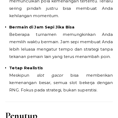
memunculkan pola kemenangan tertentu. Terlalu
sering pindah justru bisa membuat Anda
kehilangan momentum.
Bermain di Jam Sepi Jika Bisa
Beberapa turnamen memungkinkan Anda
memilih waktu bermain. Jam sepi membuat Anda
lebih leluasa mengatur tempo dan strategi tanpa
tekanan pemain lain yang terus menambah poin.
Tetap Realistis
Meskipun
slot gacor
bisa memberikan
kemenangan besar, semua slot bekerja dengan
RNG. Fokus pada strategi, bukan superstisi.
Penutup