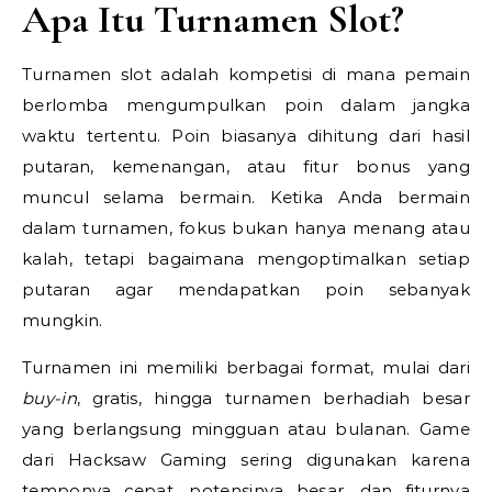
Apa Itu Turnamen Slot?
Turnamen slot adalah kompetisi di mana pemain
berlomba mengumpulkan poin dalam jangka
waktu tertentu. Poin biasanya dihitung dari hasil
putaran, kemenangan, atau fitur bonus yang
muncul selama bermain. Ketika Anda bermain
dalam turnamen, fokus bukan hanya menang atau
kalah, tetapi bagaimana mengoptimalkan setiap
putaran agar mendapatkan poin sebanyak
mungkin.
Turnamen ini memiliki berbagai format, mulai dari
buy-in
, gratis, hingga turnamen berhadiah besar
yang berlangsung mingguan atau bulanan. Game
dari Hacksaw Gaming sering digunakan karena
temponya cepat, potensinya besar, dan fiturnya