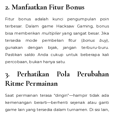
2. Manfaatkan Fitur Bonus
Fitur bonus adalah kunci pengumpulan poin
terbesar. Dalam game Hacksaw Gaming, bonus
bisa memberikan
multiplier
yang sangat besar. Jika
tersedia mode pembelian fitur (
bonus buy
),
gunakan dengan bijak, jangan terburu-buru.
Pastikan saldo Anda cukup untuk beberapa kali
percobaan, bukan hanya satu.
3. Perhatikan Pola Perubahan
Ritme Permainan
Saat permainan terasa “dingin”—hampir tidak ada
kemenangan berarti—berhenti sejenak atau ganti
game lain yang tersedia dalam turnamen. Di sisi lain,