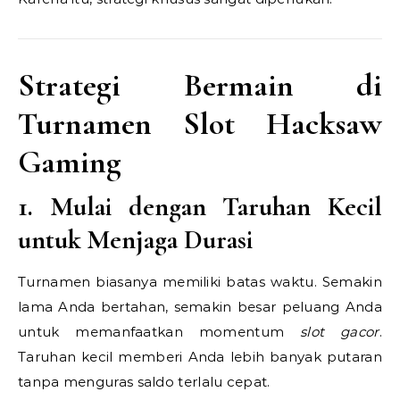
Strategi Bermain di
Turnamen Slot Hacksaw
Gaming
1. Mulai dengan Taruhan Kecil
untuk Menjaga Durasi
Turnamen biasanya memiliki batas waktu. Semakin
lama Anda bertahan, semakin besar peluang Anda
untuk memanfaatkan momentum
slot gacor
.
Taruhan kecil memberi Anda lebih banyak putaran
tanpa menguras saldo terlalu cepat.