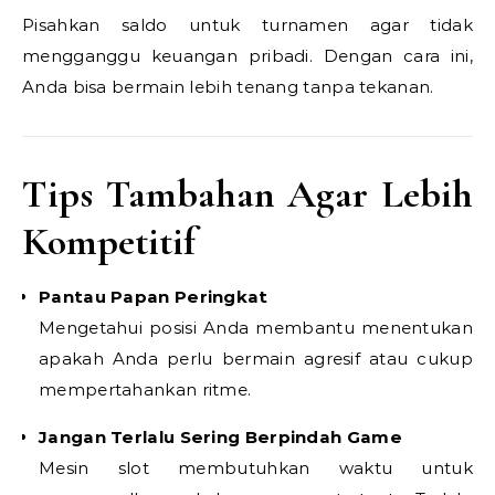
Pisahkan saldo untuk turnamen agar tidak
mengganggu keuangan pribadi. Dengan cara ini,
Anda bisa bermain lebih tenang tanpa tekanan.
Tips Tambahan Agar Lebih
Kompetitif
Pantau Papan Peringkat
Mengetahui posisi Anda membantu menentukan
apakah Anda perlu bermain agresif atau cukup
mempertahankan ritme.
Jangan Terlalu Sering Berpindah Game
Mesin slot membutuhkan waktu untuk