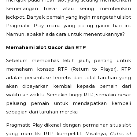
kemenangan besar atau sering memberikan
jackpot. Banyak pemain yang ingin mengetahui slot
Pragmatic Play mana yang paling gacor hari ini.
Namun, apakah ada cara untuk menentukannya?
Memahami Slot Gacor dan RTP
Sebelum membahas lebih jauh, penting untuk
memahami konsep RTP (Return to Player). RTP
adalah persentase teoretis dari total taruhan yang
akan dibayarkan kembali kepada pemain dari
waktu ke waktu. Semakin tinggi RTP, semakin besar
peluang pemain untuk mendapatkan kembali
sebagian dari taruhan mereka.
Pragmatic Play dikenal dengan permainan
situs slot
yang memiliki RTP kompetitif. Misalnya,
Gates of