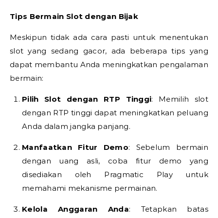
Tips Bermain Slot dengan Bijak
Meskipun tidak ada cara pasti untuk menentukan
slot yang sedang gacor, ada beberapa tips yang
dapat membantu Anda meningkatkan pengalaman
bermain:
Pilih Slot dengan RTP Tinggi
: Memilih slot
dengan RTP tinggi dapat meningkatkan peluang
Anda dalam jangka panjang.
Manfaatkan Fitur Demo
: Sebelum bermain
dengan uang asli, coba fitur demo yang
disediakan oleh Pragmatic Play untuk
memahami mekanisme permainan.
Kelola Anggaran Anda
: Tetapkan batas