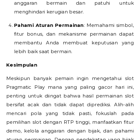
anggaran bermain dan patuhi untuk
menghindari kerugian besar.
Pahami Aturan Permainan
: Memahami simbol,
fitur bonus, dan mekanisme permainan dapat
membantu Anda membuat keputusan yang
lebih baik saat bermain.
Kesimpulan
Meskipun banyak pemain ingin mengetahui slot
Pragmatic Play mana yang paling gacor hari ini,
penting untuk diingat bahwa hasil permainan slot
bersifat acak dan tidak dapat diprediksi. Alih-alih
mencari pola yang tidak pasti, fokuslah pada
pemilihan slot dengan RTP tinggi, manfaatkan fitur
demo, kelola anggaran dengan bijak, dan pahami
aturan permainan. Dengan pendekatan yang bijak