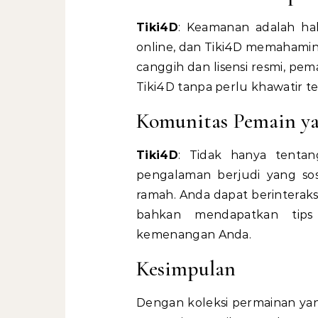
Tiki4D
: Keamanan adalah ha
online, dan Tiki4D memahami
canggih dan lisensi resmi, p
Tiki4D tanpa perlu khawatir t
Komunitas Pemain y
Tiki4D
: Tidak hanya tentan
pengalaman berjudi yang sos
ramah. Anda dapat berinteraks
bahkan mendapatkan tips
kemenangan Anda.
Kesimpulan
Dengan koleksi permainan yang