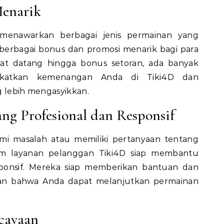
Menarik
 menawarkan berbagai jenis permainan yang
ga berbagai bonus dan promosi menarik bagi para
at datang hingga bonus setoran, ada banyak
katkan kemenangan Anda di Tiki4D dan
g lebih mengasyikkan.
ng Profesional dan Responsif
mi masalah atau memiliki pertanyaan tentang
im layanan pelanggan Tiki4D siap membantu
onsif. Mereka siap memberikan bantuan dan
kan bahwa Anda dapat melanjutkan permainan
cayaan