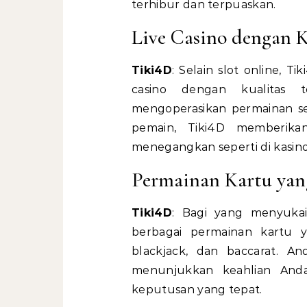
terhibur dan terpuaskan.
Live Casino dengan K
Tiki4D
: Selain slot online, 
casino dengan kualitas t
mengoperasikan permainan se
pemain, Tiki4D memberika
menegangkan seperti di kasin
Permainan Kartu yan
Tiki4D
: Bagi yang menyuka
berbagai permainan kartu y
blackjack, dan baccarat. A
menunjukkan keahlian And
keputusan yang tepat.