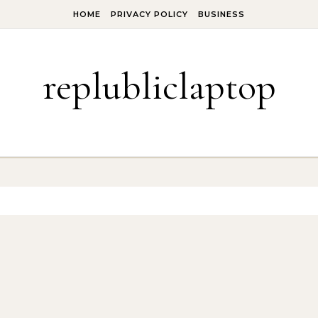
HOME
PRIVACY POLICY
BUSINESS
replubliclaptop