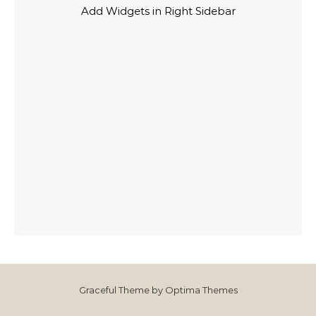
Add Widgets in Right Sidebar
Graceful Theme by
Optima Themes