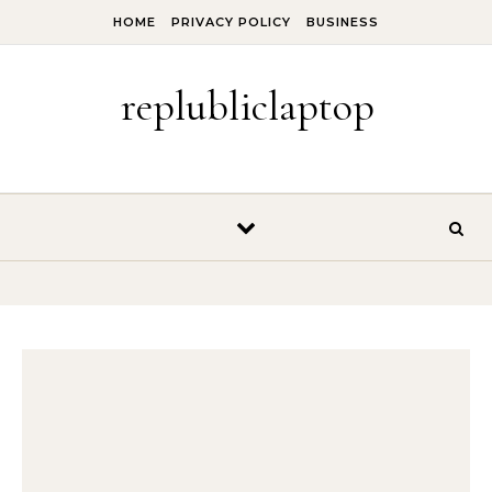
Skip to content
HOME
PRIVACY POLICY
BUSINESS
replubliclaptop