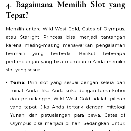
4.
Bagaimana Memilih Slot yang
Tepat?
Memilih antara Wild West Gold, Gates of Olympus,
atau Starlight Princess bisa menjadi tantangan
karena masing-masing menawarkan pengalaman
bermain yang berbeda. Berikut beberapa
pertimbangan yang bisa membantu Anda memilih
slot yang sesuai:
Tema
: Pilih slot yang sesuai dengan selera dan
minat Anda. Jika Anda suka dengan tema koboi
dan petualangan, Wild West Gold adalah pilihan
yang tepat. Jika Anda tertarik dengan mitologi
Yunani dan petualangan para dewa, Gates of
Olympus bisa menjadi pilihan. Sedangkan untuk