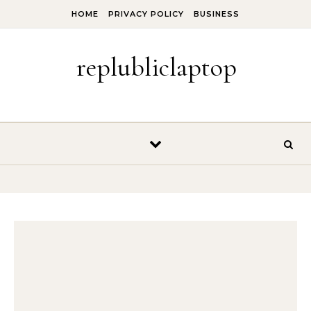
Skip to content
HOME
PRIVACY POLICY
BUSINESS
replubliclaptop