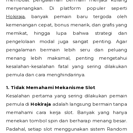
menyenangkan. Di platform populer seperti
Hokiraja
, banyak pemain baru tergoda oleh
kemenangan cepat, bonus menarik, dan grafis yang
memikat, hingga lupa bahwa strategi dan
pengelolaan modal juga sangat penting. Agar
pengalaman bermain lebih seru dan peluang
menang lebih maksimal, penting mengetahui
kesalahan-kesalahan fatal yang sering dilakukan
pemula dan cara menghindarinya.
1. Tidak Memahami Mekanisme Slot
Kesalahan pertama yang sering dilakukan pemain
pemula di
Hokiraja
adalah langsung bermain tanpa
memahami cara kerja slot. Banyak yang hanya
menekan tombol spin dan berharap menang besar.
Padahal, setiap slot menggunakan sistem Random