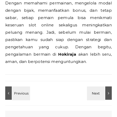
Dengan memahami permainan, mengelola modal
dengan bijak, memanfaatkan bonus, dan tetap
sabar, setiap pemain pemula bisa menikmati
keseruan slot online sekaligus meningkatkan
peluang menang. Jadi, sebelum mulai bermain,
pastikan kamu sudah siap dengan strategi dan
pengetahuan yang cukup. Dengan begitu,
pengalaman bermain di
Hokiraja
akan lebih seru,
aman, dan berpotensi menguntungkan.