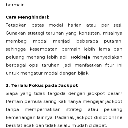
bermain.
Cara Menghindari:
Tetapkan batas modal harian atau per sesi.
Gunakan strategi taruhan yang konsisten, misalnya
membagi modal menjadi beberapa putaran,
sehingga kesempatan bermain lebih lama dan
peluang menang lebih adil.
Hokiraja
menyediakan
berbagai opsi taruhan, jadi manfaatkan fitur ini
untuk mengatur modal dengan bijak.
3. Terlalu Fokus pada Jackpot
Siapa yang tidak tergoda dengan jackpot besar?
Pemain pemula sering kali hanya mengejar jackpot
tanpa memperhatikan strategi atau peluang
kemenangan lainnya. Padahal, jackpot di slot online
bersifat acak dan tidak selalu mudah didapat.