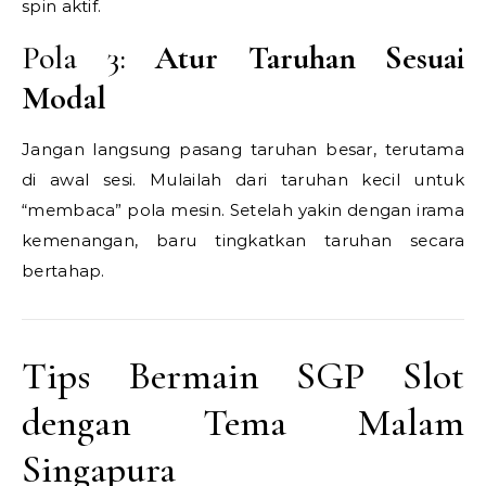
spin aktif.
Pola 3:
Atur Taruhan Sesuai
Modal
Jangan langsung pasang taruhan besar, terutama
di awal sesi. Mulailah dari taruhan kecil untuk
“membaca” pola mesin. Setelah yakin dengan irama
kemenangan, baru tingkatkan taruhan secara
bertahap.
Tips Bermain SGP Slot
dengan Tema Malam
Singapura