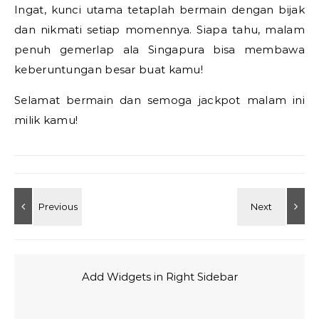
Ingat, kunci utama tetaplah bermain dengan bijak
dan nikmati setiap momennya. Siapa tahu, malam
penuh gemerlap ala Singapura bisa membawa
keberuntungan besar buat kamu!
Selamat bermain dan semoga jackpot malam ini
milik kamu!
Add Widgets in Right Sidebar