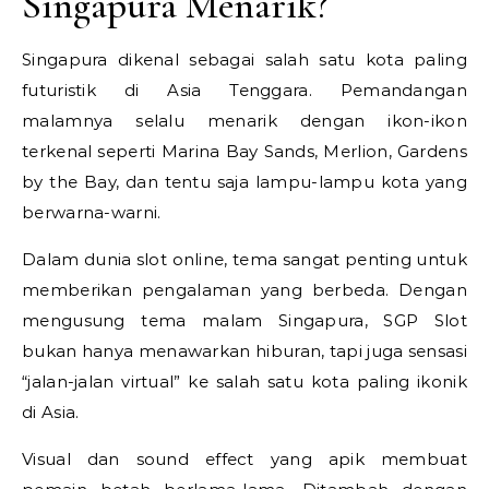
Singapura Menarik?
Singapura dikenal sebagai salah satu kota paling
futuristik di Asia Tenggara. Pemandangan
malamnya selalu menarik dengan ikon-ikon
terkenal seperti Marina Bay Sands, Merlion, Gardens
by the Bay, dan tentu saja lampu-lampu kota yang
berwarna-warni.
Dalam dunia slot online, tema sangat penting untuk
memberikan pengalaman yang berbeda. Dengan
mengusung tema malam Singapura, SGP Slot
bukan hanya menawarkan hiburan, tapi juga sensasi
“jalan-jalan virtual” ke salah satu kota paling ikonik
di Asia.
Visual dan sound effect yang apik membuat