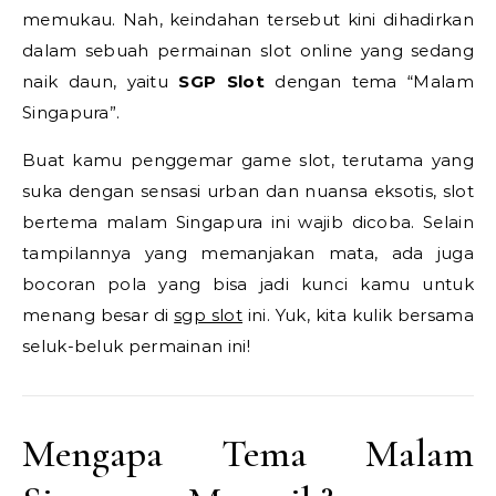
memukau. Nah, keindahan tersebut kini dihadirkan
dalam sebuah permainan slot online yang sedang
naik daun, yaitu
SGP Slot
dengan tema “Malam
Singapura”.
Buat kamu penggemar game slot, terutama yang
suka dengan sensasi urban dan nuansa eksotis, slot
bertema malam Singapura ini wajib dicoba. Selain
tampilannya yang memanjakan mata, ada juga
bocoran pola yang bisa jadi kunci kamu untuk
menang besar di
sgp slot
ini. Yuk, kita kulik bersama
seluk-beluk permainan ini!
Mengapa Tema Malam