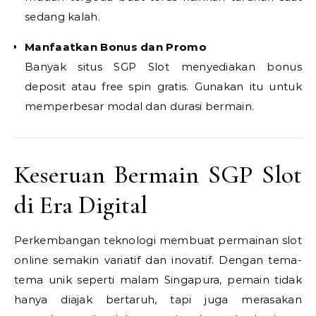
sedang kalah.
Manfaatkan Bonus dan Promo
Banyak situs SGP Slot menyediakan bonus
deposit atau free spin gratis. Gunakan itu untuk
memperbesar modal dan durasi bermain.
Keseruan Bermain SGP Slot
di Era Digital
Perkembangan teknologi membuat permainan slot
online semakin variatif dan inovatif. Dengan tema-
tema unik seperti malam Singapura, pemain tidak
hanya diajak bertaruh, tapi juga merasakan