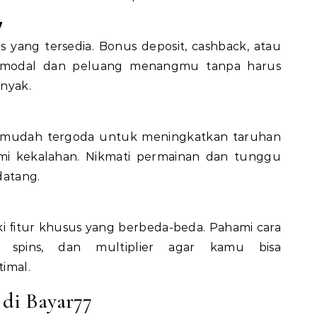
7
 yang tersedia. Bonus deposit, cashback, atau
h modal dan peluang menangmu tanpa harus
nyak.
n mudah tergoda untuk meningkatkan taruhan
ami kekalahan. Nikmati permainan dan tunggu
atang.
ki fitur khusus yang berbeda-beda. Pahami cara
ee spins, dan multiplier agar kamu bisa
imal.
di Bayar77