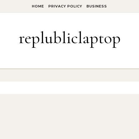
HOME
PRIVACY POLICY
BUSINESS
replubliclaptop