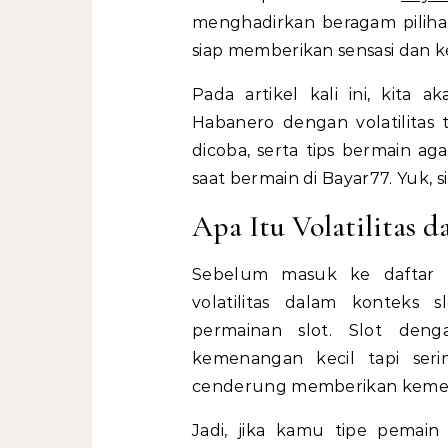
menghadirkan beragam pilihan
siap memberikan sensasi dan 
Pada artikel kali ini, kita
Habanero dengan volatilitas
dicoba, serta tips bermain 
saat bermain di Bayar77. Yuk, s
Apa Itu Volatilitas d
Sebelum masuk ke daftar 
volatilitas dalam konteks s
permainan slot. Slot deng
kemenangan kecil tapi serin
cenderung memberikan kemena
Jadi, jika kamu tipe pemain