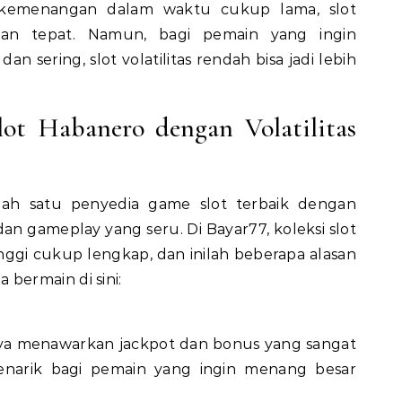
kemenangan dalam waktu cukup lama, slot
ilihan tepat. Namun, bagi pemain yang ingin
n sering, slot volatilitas rendah bisa jadi lebih
ot Habanero dengan Volatilitas
lah satu penyedia game slot terbaik dengan
, dan gameplay yang seru. Di Bayar77, koleksi slot
inggi cukup lengkap, dan inilah beberapa alasan
ermain di sini:
asanya menawarkan jackpot dan bonus yang sangat
menarik bagi pemain yang ingin menang besar