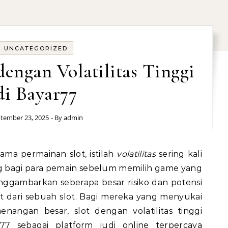
UNCATEGORIZED
engan Volatilitas Tinggi
di Bayar77
tember 23, 2025
- By
admin
tama permainan slot, istilah
volatilitas
sering kali
g bagi para pemain sebelum memilih game yang
menggambarkan seberapa besar risiko dan potensi
 dari sebuah slot. Bagi mereka yang menyukai
angan besar, slot dengan volatilitas tinggi
r77
sebagai platform judi online terpercaya