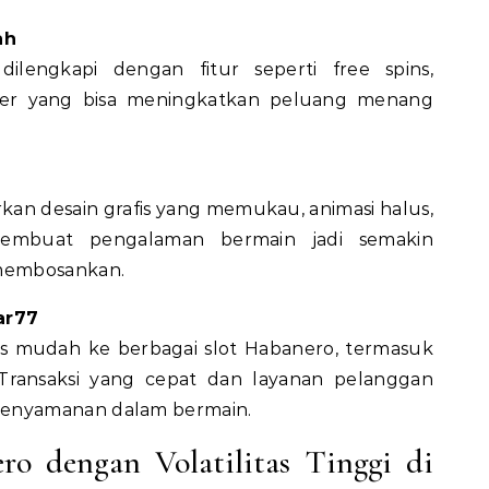
ah
ilengkapi dengan fitur seperti free spins,
atter yang bisa meningkatkan peluang menang
an desain grafis yang memukau, animasi halus,
embuat pengalaman bermain jadi semakin
membosankan.
ar77
s mudah ke berbagai slot Habanero, termasuk
i. Transaksi yang cepat dan layanan pelanggan
kenyamanan dalam bermain.
o dengan Volatilitas Tinggi di