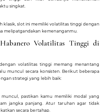
tu singkat.
sik, slot ini memiliki volatilitas tinggi dengan
bisa melipatgandakan kemenanganmu.
Habanero Volatilitas Tinggi di
 dengan volatilitas tinggi memang menantang
lu muncul secara konsisten. Berikut beberapa
ngan strategi yang lebih baik:
 muncul, pastikan kamu memiliki modal yang
am jangka panjang. Atur taruhan agar tidak
ngkatkan secara bertahap.