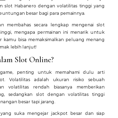
 slot Habanero dengan volatilitas tinggi yang
keuntungan besar bagi para pemainnya.
 akan membahas secara lengkap mengenai slot
 tinggi, mengapa permainan ini menarik untuk
agar kamu bisa memaksimalkan peluang menang
imak lebih lanjut!
alam Slot Online?
game, penting untuk memahami dulu arti
lot. Volatilitas adalah ukuran risiko sebuah
an volatilitas rendah biasanya memberikan
g, sedangkan slot dengan volatilitas tinggi
ngan besar tapi jarang.
 yang suka mengejar jackpot besar dan siap