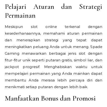
Pelajari Aturan dan Strategi
Permainan
Meskipun slot online terkenal dengan
kesederhanaannya, memahami aturan permainan
dan menerapkan strategi yang tepat dapat
meningkatkan peluang Anda untuk menang. Spade
Gaming menawarkan berbagai jenis slot dengan
fitur-fitur unik seperti putaran gratis, simbol liar, dan
jackpot progresif. Menghabiskan waktu untuk
mempelajari permainan yang Anda mainkan dapat
membantu Anda merasa lebih percaya diri dan
menikmati setiap putaran dengan lebih baik.
Manfaatkan Bonus dan Promosi