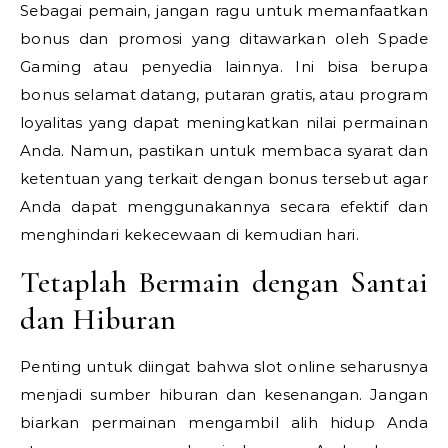
Sebagai pemain, jangan ragu untuk memanfaatkan
bonus dan promosi yang ditawarkan oleh Spade
Gaming atau penyedia lainnya. Ini bisa berupa
bonus selamat datang, putaran gratis, atau program
loyalitas yang dapat meningkatkan nilai permainan
Anda. Namun, pastikan untuk membaca syarat dan
ketentuan yang terkait dengan bonus tersebut agar
Anda dapat menggunakannya secara efektif dan
menghindari kekecewaan di kemudian hari.
Tetaplah Bermain dengan Santai
dan Hiburan
Penting untuk diingat bahwa slot online seharusnya
menjadi sumber hiburan dan kesenangan. Jangan
biarkan permainan mengambil alih hidup Anda