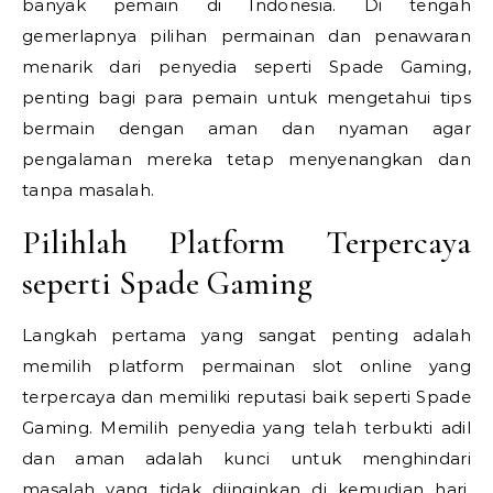
banyak pemain di Indonesia. Di tengah
gemerlapnya pilihan permainan dan penawaran
menarik dari penyedia seperti Spade Gaming,
penting bagi para pemain untuk mengetahui tips
bermain dengan aman dan nyaman agar
pengalaman mereka tetap menyenangkan dan
tanpa masalah.
Pilihlah Platform Terpercaya
seperti Spade Gaming
Langkah pertama yang sangat penting adalah
memilih platform permainan slot online yang
terpercaya dan memiliki reputasi baik seperti Spade
Gaming. Memilih penyedia yang telah terbukti adil
dan aman adalah kunci untuk menghindari
masalah yang tidak diinginkan di kemudian hari.