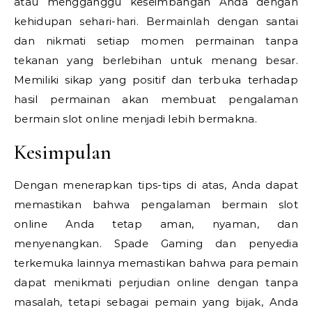
atau mengganggu keseimbangan Anda dengan
kehidupan sehari-hari. Bermainlah dengan santai
dan nikmati setiap momen permainan tanpa
tekanan yang berlebihan untuk menang besar.
Memiliki sikap yang positif dan terbuka terhadap
hasil permainan akan membuat pengalaman
bermain slot online menjadi lebih bermakna.
Kesimpulan
Dengan menerapkan tips-tips di atas, Anda dapat
memastikan bahwa pengalaman bermain slot
online Anda tetap aman, nyaman, dan
menyenangkan. Spade Gaming dan penyedia
terkemuka lainnya memastikan bahwa para pemain
dapat menikmati perjudian online dengan tanpa
masalah, tetapi sebagai pemain yang bijak, Anda